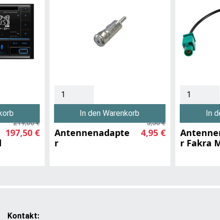
korb
In den Warenkorb
In 
219,00 €
5,50 €
197,50 €
Antennenadapte
4,95 €
Antenne
d
r
r Fakra 
Kontakt: