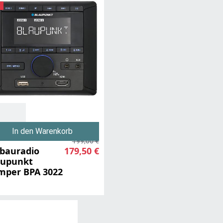
e
In den Warenkorb
199,00 €
nbauradio
179,50 €
aupunkt
mper BPA 3022