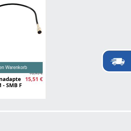
den Warenkorb
16,95 €
nadapte
15,51 €
M - SMB F