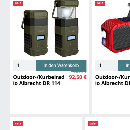
sale
sale
In den Warenkorb
I
102,50 €
Outdoor-/Kurbelrad
92,50 €
Outdoor-/Kur
io Albrecht DR 114
io Albrecht D
sale
sale