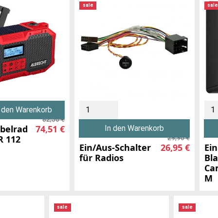
sale
sal
n den Warenkorb
82,50 €
belrad
74,51 €
In den Warenkorb
R 112
29,90 €
Ein/Aus-Schalter
26,95 €
Ei
für Radios
Bl
Ca
M
sale
sale