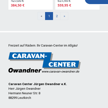
427,00 €
621,95 €
384,50 €
559,95 €
Weiter
«
1
2
»
Freizeit auf Rädern. Ihr Caravan-Center im Allgäu!
Caravan Center Jürgen Owandner e.K.
Herr Jürgen Owandner
Hermann Neuner Str. 8
88299 Leutkirch