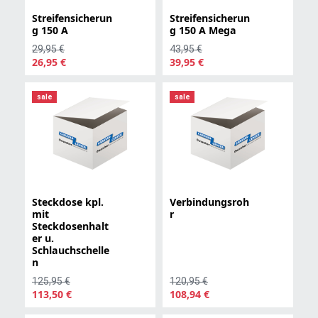
Streifensicherun
Streifensicherun
g 150 A
g 150 A Mega
29,95 €
43,95 €
26,95 €
39,95 €
sale
sale
Steckdose kpl.
Verbindungsroh
mit
r
Steckdosenhalt
er u.
Schlauchschelle
n
125,95 €
120,95 €
113,50 €
108,94 €