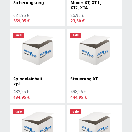
Sicherungsring
Mover XT, XT L,
XT2, XT4
621,95 €
25,95 €
559,95 €
23,50 €
sale
sale
Spindeleinheit
Steuerung XT
kpl.
482,95 €
493,95 €
434,95 €
444,95 €
sale
sale