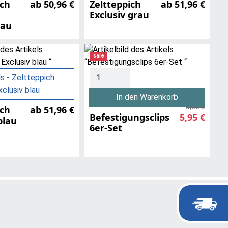
ich
ab 50,96 €
Zeltteppich
ab 51,96 €
d
Exclusiv grau
lau
sale
ls - Zeltteppich
xclusiv blau
In den Warenkorb
6,50 €
ich
ab 51,96 €
Befestigungsclips
5,95 €
blau
6er-Set