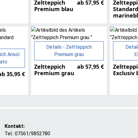
Zeltteppich
ab 57,95 €
Zelttepp
Premium blau
Standar
marineb
Details - Zeltteppich
Detai
ich Arisol
Premium grau
E
gato
Zeltteppich
ab 57,95 €
Zelttepp
Premium grau
Exclusiv 
ab 35,95 €
Kontakt:
Tel.: 07561/9852780