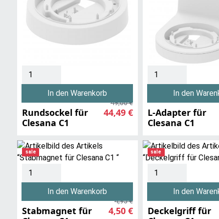
In den Warenkorb
In den Waren
49,00 €
Rundsockel für
44,49 €
L-Adapter für
Clesana C1
Clesana C1
sale
sale
In den Warenkorb
In den Waren
4,95 €
Stabmagnet für
4,50 €
Deckelgriff für