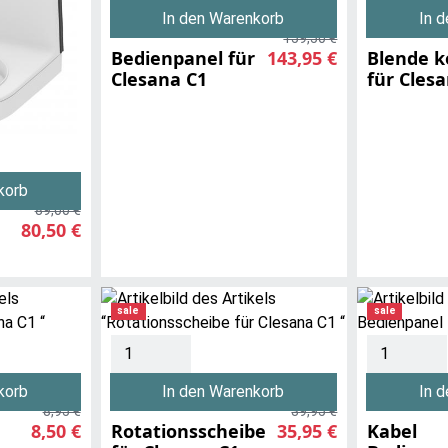
In den Warenkorb
In 
159,50 €
Bedienpanel für
143,95 €
Blende k
Clesana C1
für Cles
korb
89,00 €
80,50 €
sale
sale
korb
In den Warenkorb
In 
8,95 €
39,95 €
8,50 €
Rotationsscheibe
35,95 €
Kabel