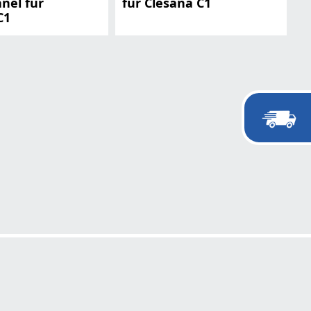
nel für
für Clesana C1
C1