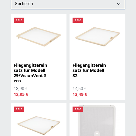
Sortieren
sale
sale
Fliegengitterein
Fliegengitterein
satz für Modell
satz für Modell
29/VisionVent S
32
eco
13,90 €
14,50 €
12,95 €
13,49 €
sale
sale