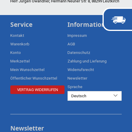
Herr Jürgen Owandner, Hermann Neuner Str. 8, 88299 Leutkirch
Service
Informationen
Kontakt
Impressum
Warenkorb
AGB
Konto
Datenschutz
Merkzettel
Zahlung und Lieferung
Mein Wunschzettel
Widerrufsrecht
Öffentlicher Wunschzettel
Newsletter
Sprache
VERTRAG WIDERRUFEN
Deutsch
Newsletter