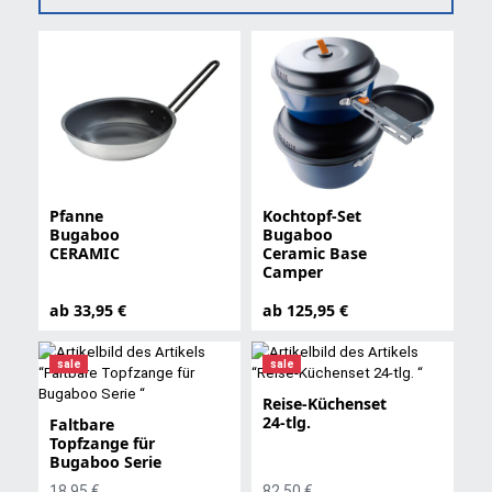
Pfanne
Kochtopf-Set
Bugaboo
Bugaboo
CERAMIC
Ceramic Base
Camper
ab 33,95 €
ab 125,95 €
sale
sale
Reise-Küchenset
24-tlg.
Faltbare
Topfzange für
Bugaboo Serie
18,95 €
82,50 €