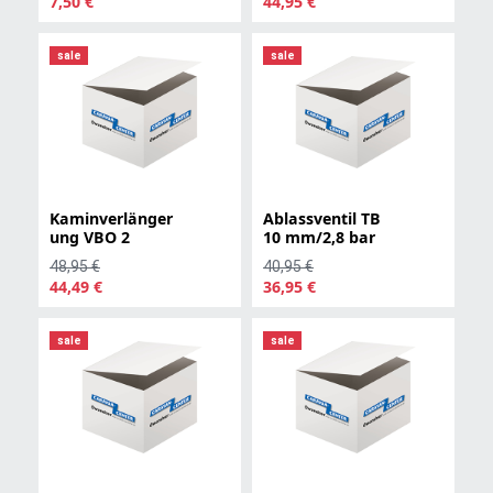
7,50 €
44,95 €
sale
sale
Kaminverlänger
Ablassventil TB
ung VBO 2
10 mm/2,8 bar
48,95 €
40,95 €
44,49 €
36,95 €
sale
sale