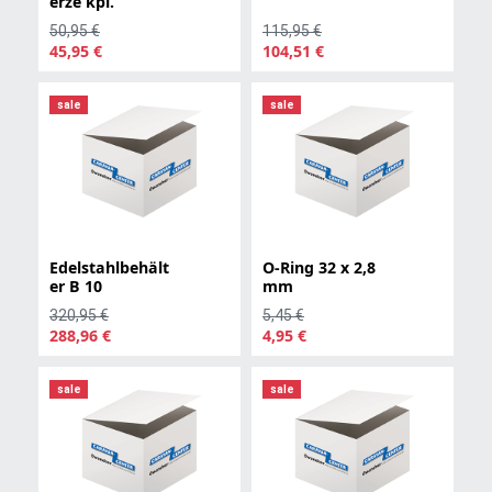
erze kpl.
50,95 €
115,95 €
45,95 €
104,51 €
sale
sale
Edelstahlbehält
O-Ring 32 x 2,8
er B 10
mm
320,95 €
5,45 €
288,96 €
4,95 €
sale
sale