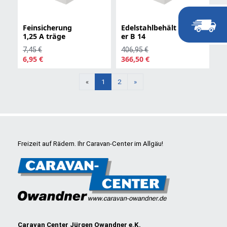
Feinsicherung
Edelstahlbehält
1,25 A träge
er B 14
7,45 €
406,95 €
6,95 €
366,50 €
Weiter
«
1
2
»
Freizeit auf Rädern. Ihr Caravan-Center im Allgäu!
Caravan Center Jürgen Owandner e.K.