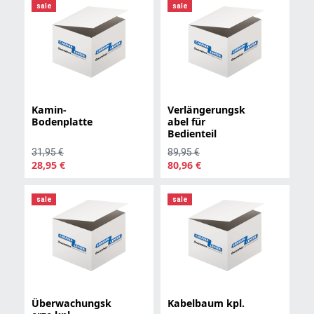
sale
sale
Kamin-
Verlängerungsk
Bodenplatte
abel für
Bedienteil
31,95 €
89,95 €
28,95 €
80,96 €
sale
sale
Überwachungsk
Kabelbaum kpl.