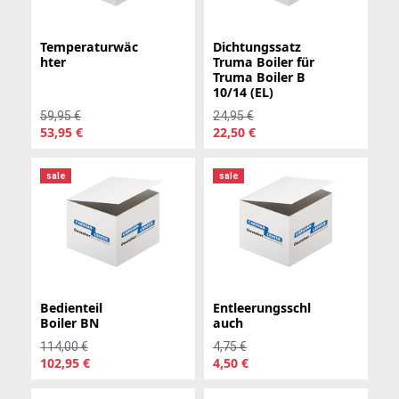
Temperaturwäc
Dichtungssatz
hter
Truma Boiler für
Truma Boiler B
10/14 (EL)
59,95 €
24,95 €
53,95 €
22,50 €
sale
sale
Bedienteil
Entleerungsschl
Boiler BN
auch
114,00 €
4,75 €
102,95 €
4,50 €