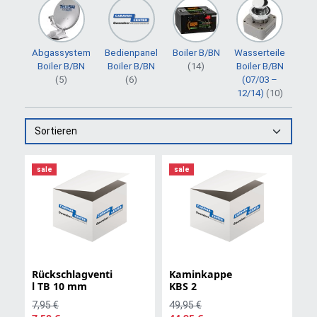
Abgassystem
Bedienpanel
Boiler B/BN
Wasserteile
Boiler B/BN
Boiler B/BN
(14)
Boiler B/BN
(5)
(6)
(07/03 –
12/14)
(10)
Sortieren
sale
sale
Rückschlagventi
Kaminkappe
l TB 10 mm
KBS 2
7,95 €
49,95 €