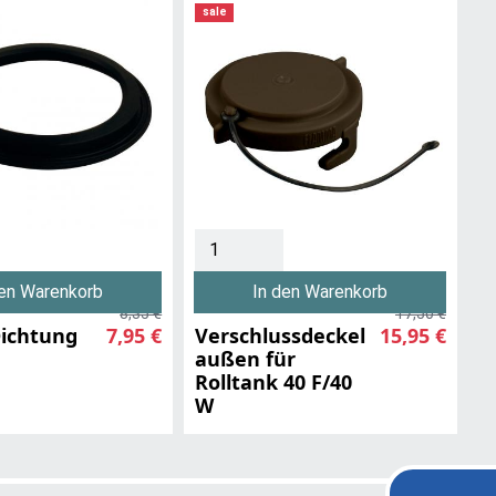
sale
den Warenkorb
In den Warenkorb
8,35 €
17,50 €
ichtung
7,95 €
Verschlussdeckel
15,95 €
außen für
Rolltank 40 F/40
W