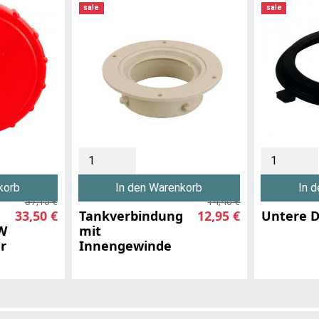
sale
sale
korb
In den Warenkorb
In 
37,15 €
14,40 €
33,50 €
Tankverbindung
12,95 €
Untere D
0W
mit
r
Innengewinde