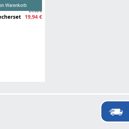
den Warenkorb
21,90 €
echerset
19,94 €