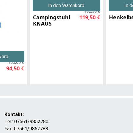
In den Warenkorb
In 
132,50 €
Campingstuhl
119,50 €
Henkelb
KNAUS
korb
105,00 €
94,50 €
Kontakt:
Tel.: 07561/9852780
Fax: 07561/9852788