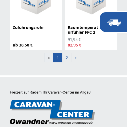
Zuführungsrohr
Raumtemperat
urfühler FFC 2
91,95 €
ab 38,50 €
82,95 €
Weiter
«
1
2
»
Freizeit auf Rädern. Ihr Caravan-Center im Allgäu!