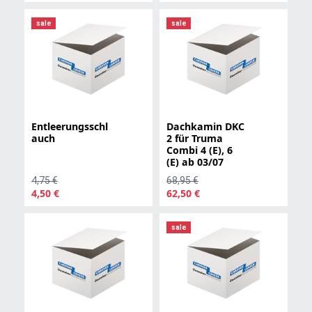
sale
sale
Entleerungsschl
Dachkamin DKC
auch
2 für Truma
Combi 4 (E), 6
(E) ab 03/07
4,75 €
68,95 €
4,50 €
62,50 €
sale