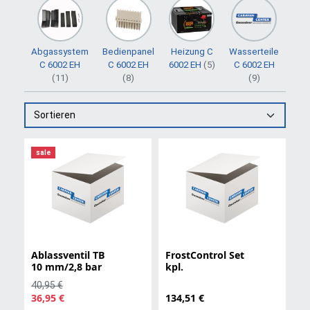
Abgassystem
Bedienpanel
Heizung C
Wasserteile
C 6002 EH
C 6002 EH
6002 EH
(5)
C 6002 EH
(11)
(8)
(9)
Sortieren
sale
Ablassventil TB
FrostControl Set
10 mm/2,8 bar
kpl.
40,95 €
36,95 €
134,51 €