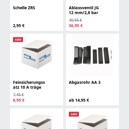
Schelle ZRS
Ablassventil JG
12 mm/2,8 bar
40,95 €
2,95 €
36,95 €
sale
Feinsicherungss
Abgasrohr AA 3
atz 10 A träge
7,45 €
6,95 €
ab 14,95 €
sale