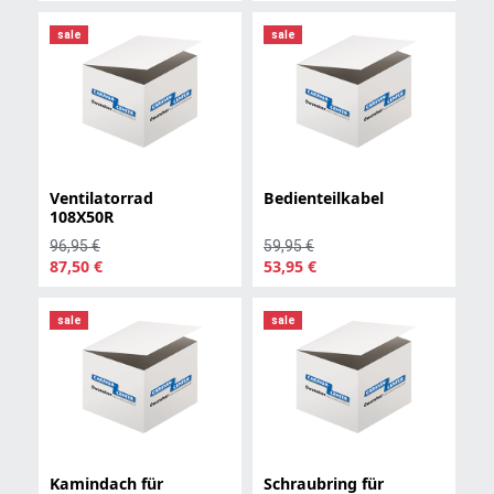
sale
sale
Ventilatorrad
Bedienteilkabel
108X50R
96,95 €
59,95 €
87,50 €
53,95 €
sale
sale
Kamindach für
Schraubring für