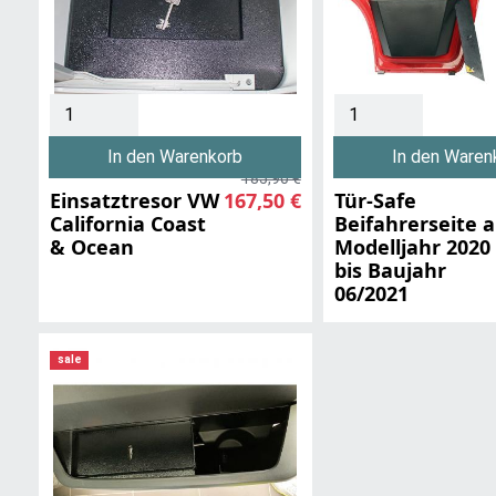
In den Warenkorb
In den Waren
185,90 €
Einsatztresor VW
167,50 €
Tür-Safe
California Coast
Beifahrerseite 
& Ocean
Modelljahr 2020
bis Baujahr
06/2021
sale