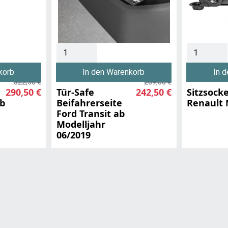
korb
In den Warenkorb
In 
322,50 €
269,00 €
290,50 €
Tür-Safe
242,50 €
Sitzsock
ab
Beifahrerseite
Renault 
Ford Transit ab
Modelljahr
06/2019