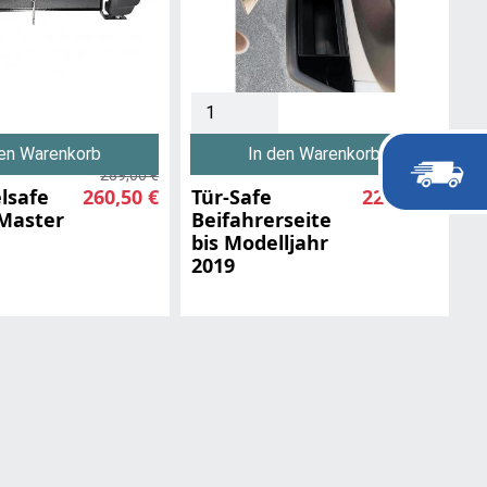
den Warenkorb
In den Warenkorb
289,00 €
249,00 €
elsafe
260,50 €
Tür-Safe
224,51 €
Master
Beifahrerseite
bis Modelljahr
2019