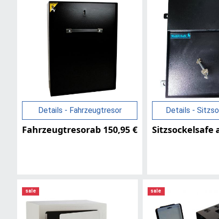
Details - Fahrzeugtresor
Details - Sitzs
Fahrzeugtresor
ab 150,95 €
Sitzsockelsafe
sale
sale