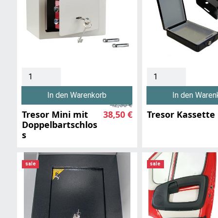
In den Warenkorb
In den Waren
42,30 €
Tresor Mini mit
38,50 €
Tresor Kassette
Doppelbartschlos
s
sale
sale