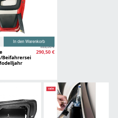
In den Warenkorb
322,50 €
e
290,50 €
/Beifahrersei
Modelljahr
sale