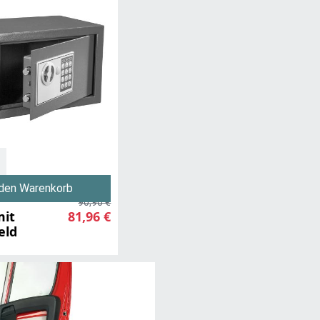
 den Warenkorb
90,90 €
mit
81,96 €
eld