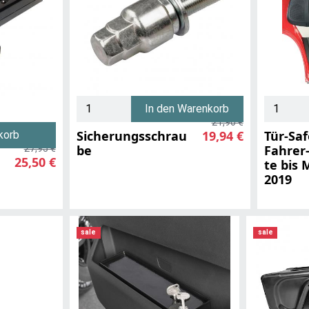
In den Warenkorb
21,90 €
Sicherungsschrau
19,94 €
Tür-Saf
korb
be
Fahrer-
27,95 €
25,50 €
te bis 
2019
sale
sale