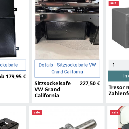
sale
ockelsafe
Details - Sitzsockelsafe VW
Grand California
ab 179,95 €
In
Sitzsockelsafe
227,50 €
Tresor 
VW Grand
Zahlenf
California
sale
sale