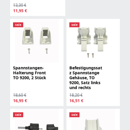
13,30 €
11,95 €
sale
sale
Spannstangen-
Befestigungssat
Halterung Front
z Spannstange
TO 9200, 2 Stück
Gehäuse, TO
9200, Satz links
und rechts
18,60 €
18,20 €
16,95 €
16,51 €
sale
sale