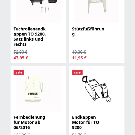
Tuchrollenendk
Stützfußführun
appen TO 9200,
g
Satz links und
rechts
52,90 €
13,30 €
47,95 €
11,95 €
sale
sale
Fernbedienung
Endkappen
für Motor ab
Motor für TO
06/2016
9200