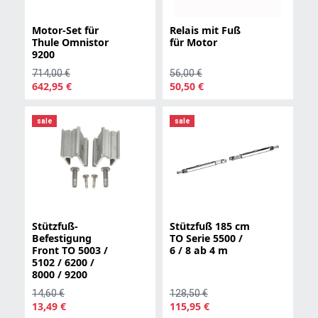
Motor-Set für
Relais mit Fuß
Thule Omnistor
für Motor
9200
714,00 €
56,00 €
642,95 €
50,50 €
sale
sale
Stützfuß-
Stützfuß 185 cm
Befestigung
TO Serie 5500 /
Front TO 5003 /
6 / 8 ab 4 m
5102 / 6200 /
8000 / 9200
14,60 €
128,50 €
13,49 €
115,95 €