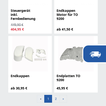
Steuergerät
Endkappen
inkl.
Motor für TO
Fernbedienung
9200
449,90 €
404,95 €
ab 41,50 €
Endkappen
Endplatten TO
9200
ab 30,95 €
45,95 €
Weiter
«
1
2
»