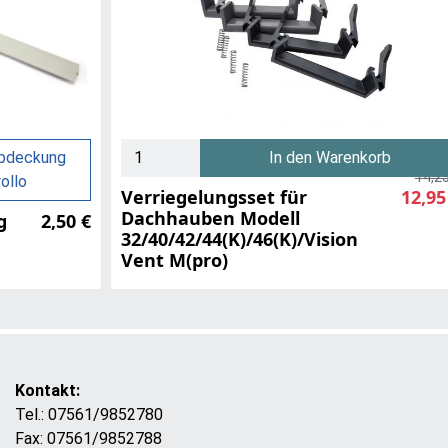
abdeckung
In den Warenkorb
14,25
ollo
Verriegelungsset für
12,95
Dachhauben Modell
g
2,50 €
32/40/42/44(K)/46(K)/Vision
Vent M(pro)
Kontakt:
Tel.: 07561/9852780
Fax: 07561/9852788