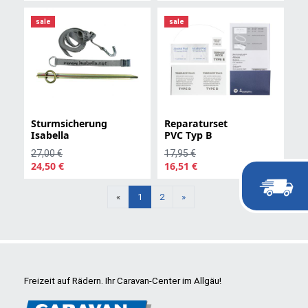
sale
sale
Sturmsicherung
Reparaturset
Isabella
PVC Typ B
27,00 €
17,95 €
24,50 €
16,51 €
Weiter
«
1
2
»
Freizeit auf Rädern. Ihr Caravan-Center im Allgäu!