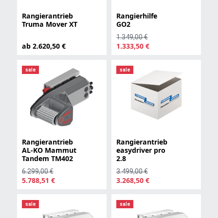
Rangierantrieb
Rangierhilfe
Truma Mover XT
GO2
1.349,00 €
ab 2.620,50 €
1.333,50 €
sale
sale
Rangierantrieb
Rangierantrieb
AL-KO Mammut
easydriver pro
Tandem TM402
2.8
6.299,00 €
3.499,00 €
5.788,51 €
3.268,50 €
sale
sale