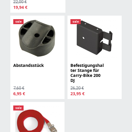
22,00 €
19,94 €
sale
sale
Abstandsstück
Befestigungshal
ter Stange für
Carry-Bike 200
DJ
7,60 €
26,20 €
6,95 €
23,95 €
sale