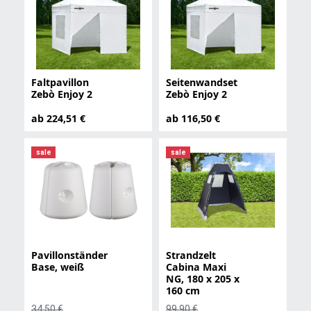
Faltpavillon
Seitenwandset
Zebò Enjoy 2
Zebò Enjoy 2
ab 224,51 €
ab 116,50 €
sale
sale
Pavillonständer
Strandzelt
Base, weiß
Cabina Maxi
NG, 180 x 205 x
160 cm
34,50 €
99,90 €