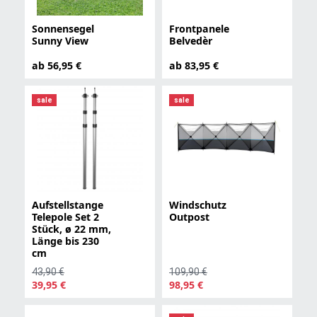
Sonnensegel
Frontpanele
Sunny View
Belvedèr
ab 56,95 €
ab 83,95 €
sale
sale
Aufstellstange
Windschutz
Telepole Set 2
Outpost
Stück, ø 22 mm,
Länge bis 230
cm
43,90 €
109,90 €
39,95 €
98,95 €