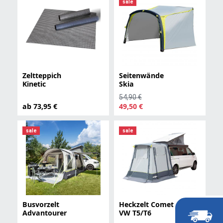
sale
Zeltteppich
Seitenwände
Kinetic
Skia
54,90 €
ab 73,95 €
49,50 €
sale
sale
Busvorzelt
Heckzelt Comet
Advantourer
VW T5/T6