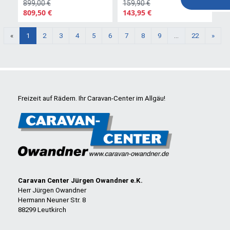
899,00 €
159,90 €
809,50 €
143,95 €
Weit
«
1
2
3
4
5
6
7
8
9
...
22
»
Freizeit auf Rädern. Ihr Caravan-Center im Allgäu!
Caravan Center Jürgen Owandner e.K.
Herr Jürgen Owandner
Hermann Neuner Str. 8
88299 Leutkirch