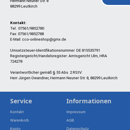
Hermann Neuner Str. 8
88299 Leutkirch
Kontakt:
Tel.: 07561/9852780
Fax: 07561/9852788
E-Mail: cco-onlineshop@gmx.de
Umsatzsteuer-Identifikationsnummer: DE 815535791
Registergericht/Handelsregister: Amtsgericht Ulm, HRA
724278
Verantwortlicher gemäß § 55 Abs. 2 RStV:
Herr Jürgen Owandner, Hermann Neuner Str. 8, 88299 Leutkirch
Service
Informationen
Kontakt
Impressum
Warenkorb
AGB
Konto
Datenschutz