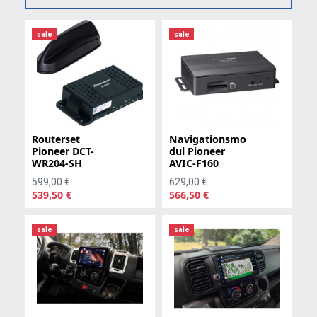
sale
sale
Routerset
Navigationsmo
Pioneer DCT-
dul Pioneer
WR204-SH
AVIC-F160
599,00 €
629,00 €
539,50 €
566,50 €
sale
sale