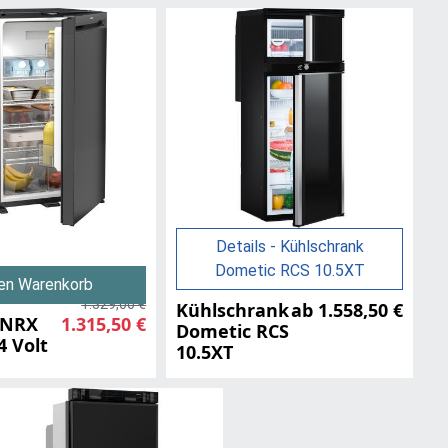
Details - Kühlschrank
Dometic RCS 10.5XT
den Warenkorb
1.329,00 €
Kühlschrank
ab 1.558,50 €
 NRX
1.315,50 €
Dometic RCS
4 Volt
10.5XT