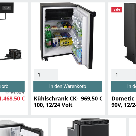
sale
korb
In den Warenkorb
In 
1.499,00 €
1.468,50 €
Kühlschrank CK-
969,50 €
Dometic
100, 12/24 Volt
90V, 12/2