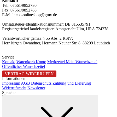
Kontakt:
Tel.: 07561/9852780
Fax: 07561/9852788
E-Mail: cco-onlineshop@gmx.de
Umsatzsteuer-Identifikationsnummer: DE 815535791
Registergericht/Handelsregister: Amtsgericht Ulm, HRA 724278
Verantwortlicher gemäß § 55 Abs. 2 RStV:
Herr Jürgen Owandner, Hermann Neuner Str. 8, 88299 Leutkirch
Service
Kontakt
Warenkorb
Konto
Merkzettel
Mein Wunschzettel
Öffentlicher Wunschzettel
VERTRAG WIDERRUFEN
Informationen
Impressum
AGB
Datenschutz
Zahlung und Lieferung
Widerrufsrecht
Newsletter
Sprache