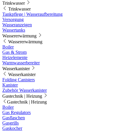
Trinkwasser
Trinkwasser
Tankpflege | Wasseraufbereitung
Versorgung
Wasseranzeigen
Wassertanks
Wassererwärmung
Wassererwärmung
Boiler
Gas & Strom
Heizelemente
Warmwasserbereiter
Wasserkanister
Wasserkanister
Folding Canisters
Kanister
Zubehör Wasserkanister
Gastechnik | Heizung
Gastechnik | Heizung
Boiler
Gas Regulators
Gasflaschen
Gasgrills
Gaskocher