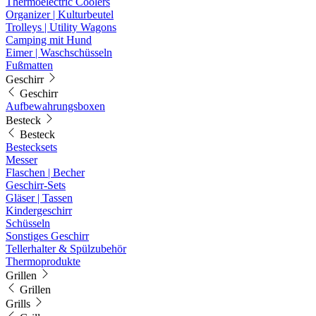
Thermoelectric Coolers
Organizer | Kulturbeutel
Trolleys | Utility Wagons
Camping mit Hund
Eimer | Waschschüsseln
Fußmatten
Geschirr
Geschirr
Aufbewahrungsboxen
Besteck
Besteck
Bestecksets
Messer
Flaschen | Becher
Geschirr-Sets
Gläser | Tassen
Kindergeschirr
Schüsseln
Sonstiges Geschirr
Tellerhalter & Spülzubehör
Thermoprodukte
Grillen
Grillen
Grills