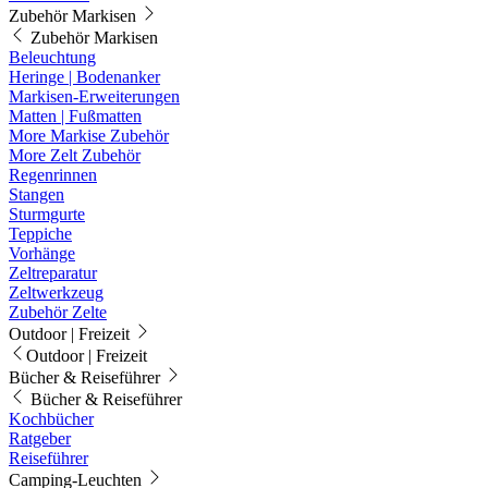
Zubehör Markisen
Zubehör Markisen
Beleuchtung
Heringe | Bodenanker
Markisen-Erweiterungen
Matten | Fußmatten
More Markise Zubehör
More Zelt Zubehör
Regenrinnen
Stangen
Sturmgurte
Teppiche
Vorhänge
Zeltreparatur
Zeltwerkzeug
Zubehör Zelte
Outdoor | Freizeit
Outdoor | Freizeit
Bücher & Reiseführer
Bücher & Reiseführer
Kochbücher
Ratgeber
Reiseführer
Camping-Leuchten