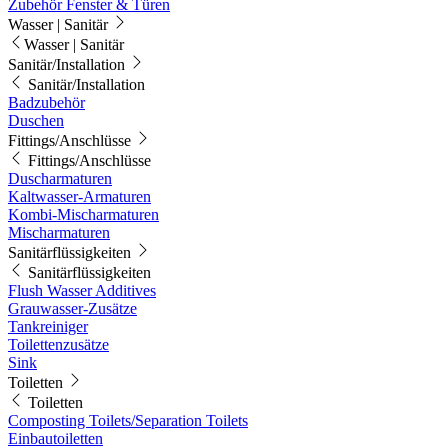
Zubehör Fenster & Türen
Wasser | Sanitär
Wasser | Sanitär
Sanitär/Installation
Sanitär/Installation
Badzubehör
Duschen
Fittings/Anschlüsse
Fittings/Anschlüsse
Duscharmaturen
Kaltwasser-Armaturen
Kombi-Mischarmaturen
Mischarmaturen
Sanitärflüssigkeiten
Sanitärflüssigkeiten
Flush Wasser Additives
Grauwasser-Zusätze
Tankreiniger
Toilettenzusätze
Sink
Toiletten
Toiletten
Composting Toilets/Separation Toilets
Einbautoiletten