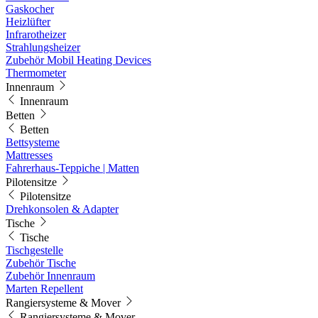
Gaskocher
Heizlüfter
Infrarotheizer
Strahlungsheizer
Zubehör Mobil Heating Devices
Thermometer
Innenraum
Innenraum
Betten
Betten
Bettsysteme
Mattresses
Fahrerhaus-Teppiche | Matten
Pilotensitze
Pilotensitze
Drehkonsolen & Adapter
Tische
Tische
Tischgestelle
Zubehör Tische
Zubehör Innenraum
Marten Repellent
Rangiersysteme & Mover
Rangiersysteme & Mover