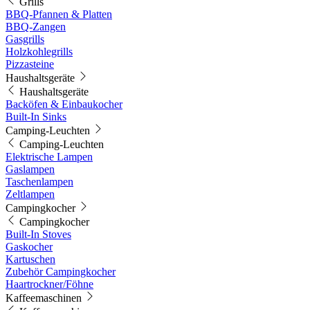
Grills
BBQ-Pfannen & Platten
BBQ-Zangen
Gasgrills
Holzkohlegrills
Pizzasteine
Haushaltsgeräte
Haushaltsgeräte
Backöfen & Einbaukocher
Built-In Sinks
Camping-Leuchten
Camping-Leuchten
Elektrische Lampen
Gaslampen
Taschenlampen
Zeltlampen
Campingkocher
Campingkocher
Built-In Stoves
Gaskocher
Kartuschen
Zubehör Campingkocher
Haartrockner/Föhne
Kaffeemaschinen