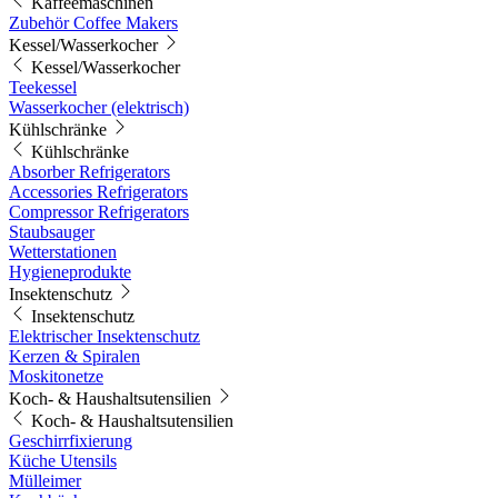
Kaffeemaschinen
Zubehör Coffee Makers
Kessel/Wasserkocher
Kessel/Wasserkocher
Teekessel
Wasserkocher (elektrisch)
Kühlschränke
Kühlschränke
Absorber Refrigerators
Accessories Refrigerators
Compressor Refrigerators
Staubsauger
Wetterstationen
Hygieneprodukte
Insektenschutz
Insektenschutz
Elektrischer Insektenschutz
Kerzen & Spiralen
Moskitonetze
Koch- & Haushaltsutensilien
Koch- & Haushaltsutensilien
Geschirrfixierung
Küche Utensils
Mülleimer