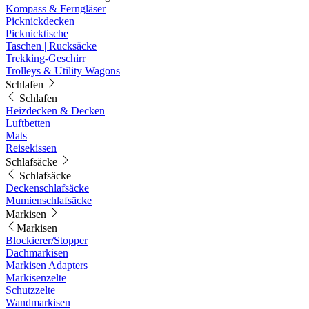
Kompass & Ferngläser
Picknickdecken
Picknicktische
Taschen | Rucksäcke
Trekking-Geschirr
Trolleys & Utility Wagons
Schlafen
Schlafen
Heizdecken & Decken
Luftbetten
Mats
Reisekissen
Schlafsäcke
Schlafsäcke
Deckenschlafsäcke
Mumienschlafsäcke
Markisen
Markisen
Blockierer/Stopper
Dachmarkisen
Markisen Adapters
Markisenzelte
Schutzzelte
Wandmarkisen